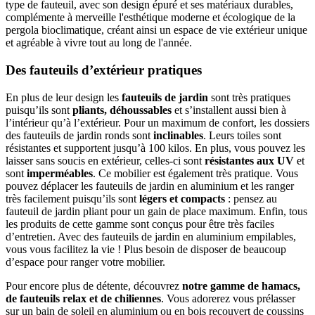
type de fauteuil, avec son design épuré et ses matériaux durables,
complémente à merveille l'esthétique moderne et écologique de la
pergola bioclimatique, créant ainsi un espace de vie extérieur unique
et agréable à vivre tout au long de l'année.
Des fauteuils d’extérieur pratiques
En plus de leur design les
fauteuils de jardin
sont très pratiques
puisqu’ils sont
pliants, déhoussables
et s’installent aussi bien à
l’intérieur qu’à l’extérieur. Pour un maximum de confort, les dossiers
des fauteuils de jardin ronds sont
inclinables
. Leurs toiles sont
résistantes et supportent jusqu’à 100 kilos. En plus, vous pouvez les
laisser sans soucis en extérieur, celles-ci sont
résistantes aux UV
et
sont
imperméables
. Ce mobilier est également très pratique. Vous
pouvez déplacer les fauteuils de jardin en aluminium et les ranger
très facilement puisqu’ils sont
légers et compacts
: pensez au
fauteuil de jardin pliant pour un gain de place maximum. Enfin, tous
les produits de cette gamme sont conçus pour être très faciles
d’entretien. Avec des fauteuils de jardin en aluminium empilables,
vous vous facilitez la vie ! Plus besoin de disposer de beaucoup
d’espace pour ranger votre mobilier.
Pour encore plus de détente, découvrez
notre gamme de hamacs,
de fauteuils relax et de chiliennes
. Vous adorerez vous prélasser
sur un bain de soleil en aluminium ou en bois recouvert de coussins