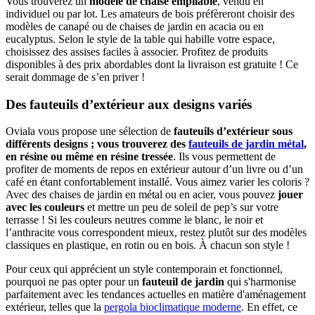
Vous trouverez un
modèle de chaise empilable
, vendu en
individuel ou par lot. Les amateurs de bois préfèreront choisir des
modèles de canapé ou de chaises de jardin en acacia ou en
eucalyptus. Selon le style de la table qui habille votre espace,
choisissez des assises faciles à associer. Profitez de produits
disponibles à des prix abordables dont la livraison est gratuite ! Ce
serait dommage de s’en priver !
Des fauteuils d’extérieur aux designs variés
Oviala vous propose une sélection de
fauteuils d’extérieur sous
différents designs ; vous trouverez des
fauteuils de jardin métal
,
en résine ou même en résine tressée
. Ils vous permettent de
profiter de moments de repos en extérieur autour d’un livre ou d’un
café en étant confortablement installé. Vous aimez varier les coloris ?
Avec des chaises de jardin en métal ou en acier, vous pouvez
jouer
avec les couleurs
et mettre un peu de soleil de pep’s sur votre
terrasse ! Si les couleurs neutres comme le blanc, le noir et
l’anthracite vous correspondent mieux, restez plutôt sur des modèles
classiques en plastique, en rotin ou en bois. À chacun son style !
Pour ceux qui apprécient un style contemporain et fonctionnel,
pourquoi ne pas opter pour un
fauteuil de jardin
qui s'harmonise
parfaitement avec les tendances actuelles en matière d'aménagement
extérieur, telles que la
pergola bioclimatique moderne
. En effet, ce